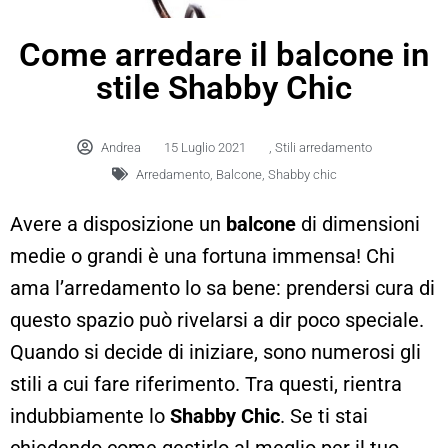
Come arredare il balcone in
stile Shabby Chic
Andrea
15 Luglio 2021
,
Stili arredamento
Arredamento
,
Balcone
,
Shabby chic
Avere a disposizione un
balcone
di dimensioni
medie o grandi è una fortuna immensa! Chi
ama l’arredamento lo sa bene: prendersi cura di
questo spazio può rivelarsi a dir poco speciale.
Quando si decide di iniziare, sono numerosi gli
stili a cui fare riferimento. Tra questi, rientra
indubbiamente lo
Shabby Chic
. Se ti stai
chiedendo come gestirlo al meglio per il tuo