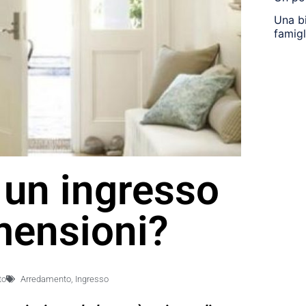
Una bi
famigl
 un ingresso
mensioni?
to
Arredamento
,
Ingresso