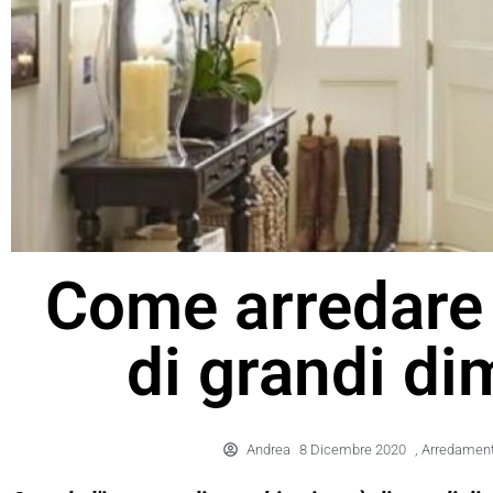
Come arredare
di grandi di
Andrea
8 Dicembre 2020
,
Arredamen