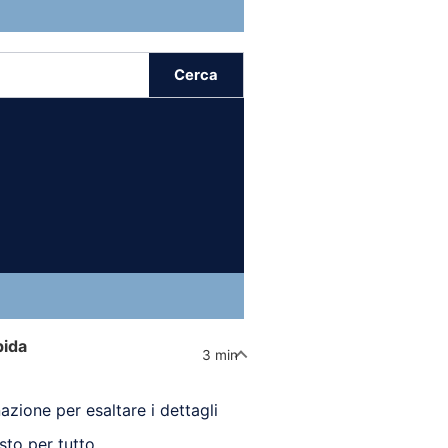
Cerca
pida
3 min
nazione per esaltare i dettagli
sto per tutto