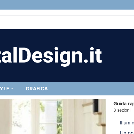
alDesign.it
TYLE
GRAFICA
Guida ra
3 sezioni
Illumi
Un po