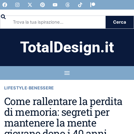
Cerca
TotalDesign.it
LIFESTYLE
·
BENESSERE
Come rallentare la perdita
di memoria: segreti per
mantenere la mente
giovane dopo i 40 anni