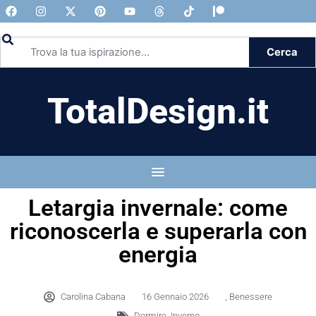
Cerca
TotalDesign.it
Letargia invernale: come
riconoscerla e superarla con
energia
Carolina Cabana
16 Gennaio 2026
,
Benessere
Dormire
,
Inverno