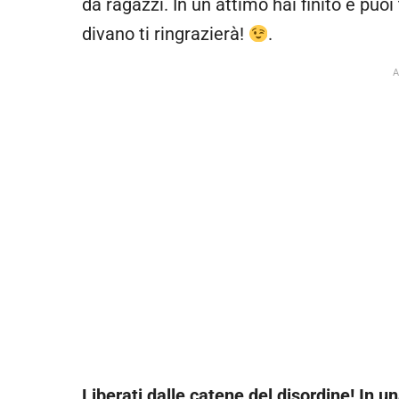
da ragazzi. In un attimo hai finito e puoi
divano ti ringrazierà!
.
Liberati dalle catene del disordine! In 