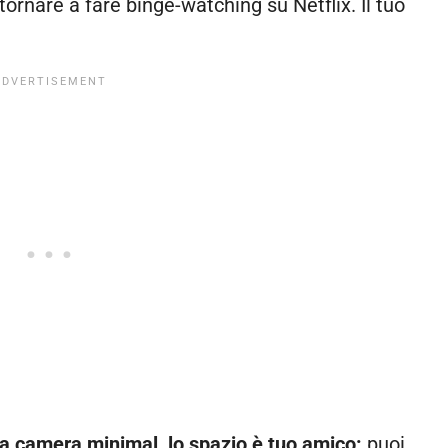
 tornare a fare binge-watching su Netflix. Il tuo
una camera minimal, lo spazio è tuo amico:
puoi