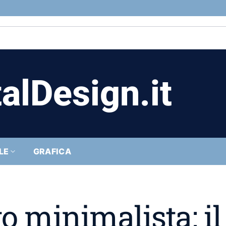
alDesign.it
LE
GRAFICA
to minimalista: il