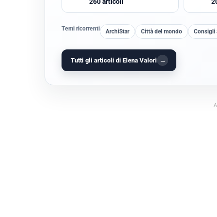
260 articoli
2
Temi ricorrenti
ArchiStar
Città del mondo
Consigli
→
Tutti gli articoli di Elena Valori