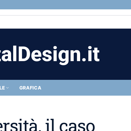
alDesign.it
LE
GRAFICA
sità, il caso