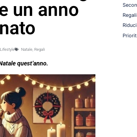
re un anno
Second
Regali
onato
Riduci
Priori
Lifestyle
Natale
,
Regali
 Natale quest’anno.