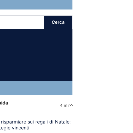
Cerca
pida
4 min
isparmiare sui regali di Natale:
tegie vincenti