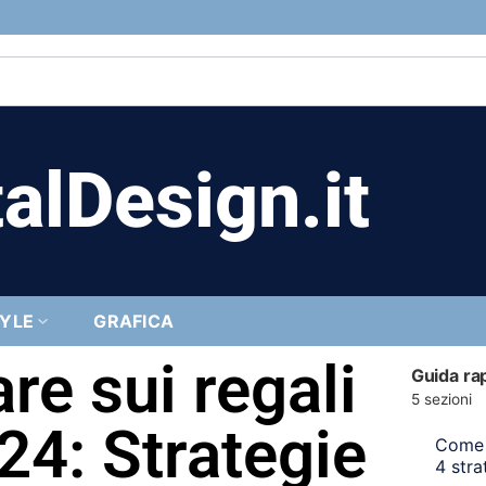
alDesign.it
TYLE
GRAFICA
e sui regali
Guida ra
5 sezioni
24: Strategie
Come r
4 stra