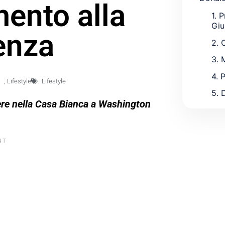
mento alla
1. 
Giu
enza
2. 
3. 
4. 
,
Lifestyle
Lifestyle
5. 
ere nella Casa Bianca a Washington