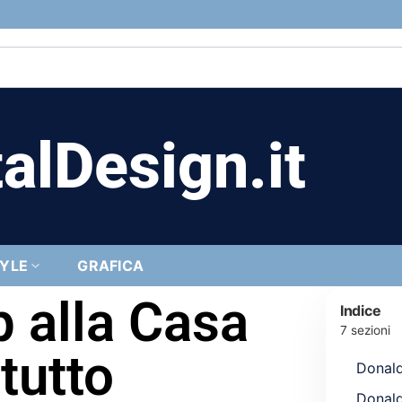
alDesign.it
TYLE
GRAFICA
 alla Casa
Indice
7 sezioni
tutto
Donal
Donal