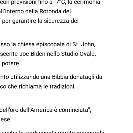
n previsioni fino a -7°C, la cerimonia
l’interno della Rotonda del
 per garantire la sicurezza dei
esso la chiesa episcopale di St. John,
uscente Joe Biden nello Studio Ovale,
l potere.
to utilizzando una Bibbia donatagli da
co che richiama le tradizioni
dell’oro dell’America è cominciata”,
aese.
 anche la tradizionale parata inaugurale