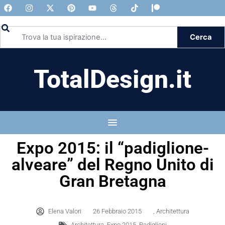
Cerca
TotalDesign.it
Expo 2015: il “padiglione-
alveare” del Regno Unito di
Gran Bretagna
Elena Valori
26 Febbraio 2015
,
Architettura
Architettura
,
Expo 2015
,
Padiglioni