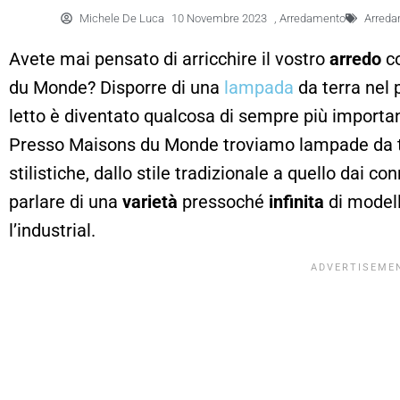
Michele De Luca
10 Novembre 2023
,
Arredamento
Arred
Avete mai pensato di arricchire il vostro
arredo
co
du Monde? Disporre di una
lampada
da terra nel 
letto è diventato qualcosa di sempre più importan
Presso Maisons du Monde troviamo lampade da ter
stilistiche, dallo stile tradizionale a quello dai c
parlare di una
varietà
pressoché
infinita
di modell
l’industrial.