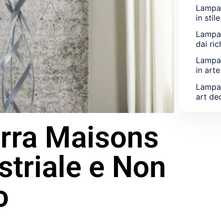
Lampa
in stil
Lampa
dai ri
Lampa
in arte
Lampa
art dec
rra Maisons
triale e Non
o