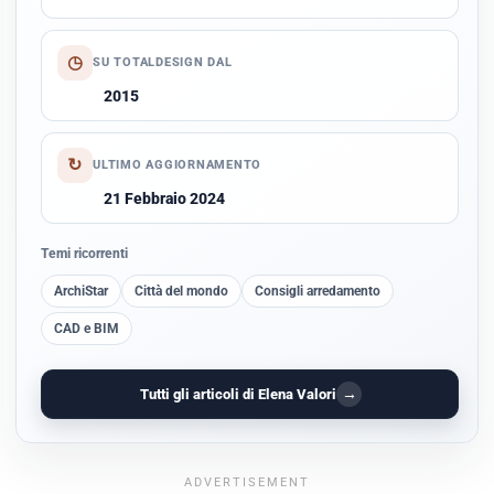
◷
SU TOTALDESIGN DAL
2015
↻
ULTIMO AGGIORNAMENTO
21 Febbraio 2024
Temi ricorrenti
ArchiStar
Città del mondo
Consigli arredamento
CAD e BIM
→
Tutti gli articoli di Elena Valori