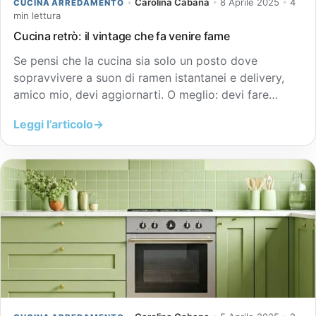
•
Carolina Cabana
•
8 Aprile 2025
•
4
CUCINA ARREDAMENTO
min lettura
Cucina retrò: il vintage che fa venire fame
Se pensi che la cucina sia solo un posto dove
sopravvivere a suon di ramen istantanei e delivery,
amico mio, devi aggiornarti. O meglio: devi fare…
Leggi l’articolo
→