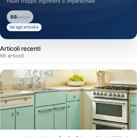
risulti troppo ingombro o impersonale
66
articoli
Vai agli articoli
↓
Articoli recenti
66 articoli