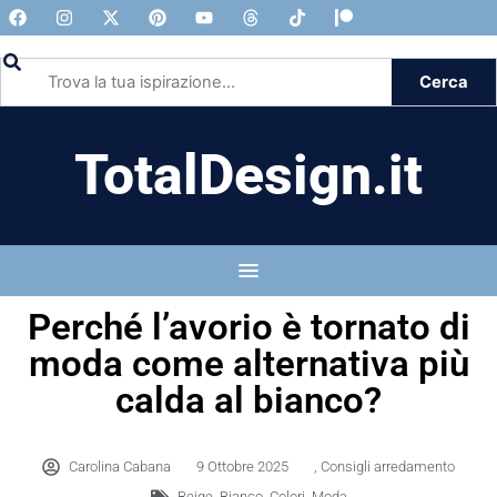
Cerca
TotalDesign.it
Perché l’avorio è tornato di
moda come alternativa più
calda al bianco?
Carolina Cabana
9 Ottobre 2025
,
Consigli arredamento
Beige
,
Bianco
,
Colori
,
Moda