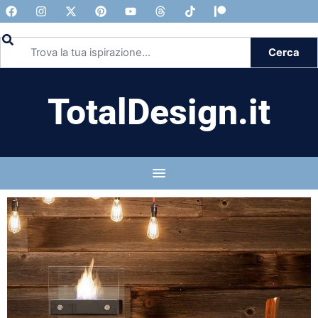
Cerca
TotalDesign.it