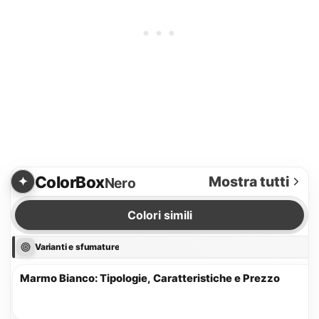
ColorBox
Mostra tutti
Nero
Colori simili
Varianti e sfumature
1
Marmo Bianco: Tipologie, Caratteristiche e Prezzo