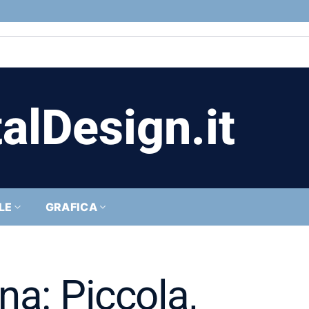
alDesign.it
LE
GRAFICA
a: Piccola,