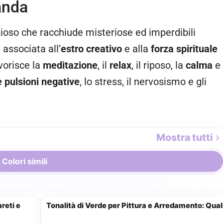
vanda
ioso che racchiude misteriose ed imperdibili
associata all’
estro creativo
e alla
forza spirituale
avorisce la
meditazione
, il
relax
, il riposo, la
calma
e
e pulsioni negative
, lo stress, il nervosismo e gli
Mostra tutti
Colori simili
5 min
reti e
Tonalità di Verde per Pittura e Arredamento: Qua