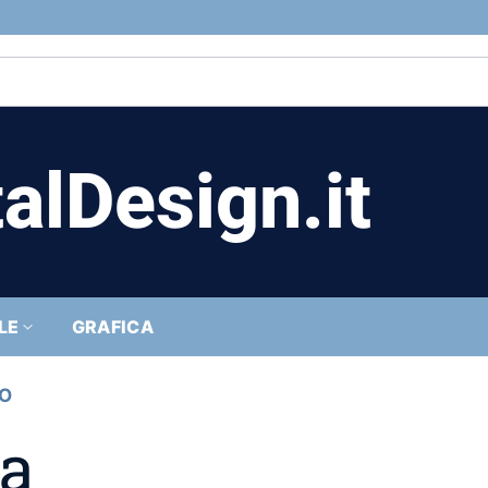
alDesign.it
LE
GRAFICA
TO
da