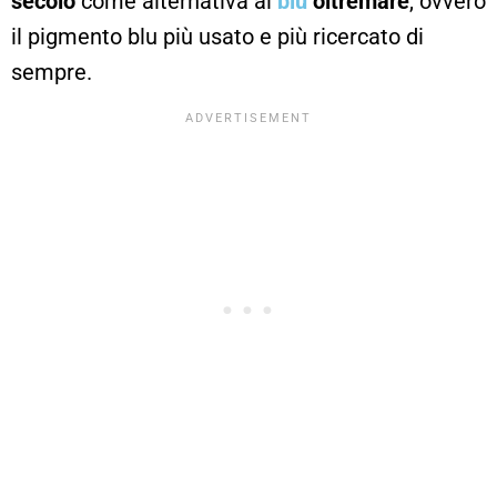
secolo
come alternativa al
blu
oltremare
, ovvero
il pigmento blu più usato e più ricercato di
sempre.