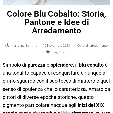
Colore Blu Cobalto: Storia,
Pantone e Idee di
Arredamento
Marianna Somma
16 Novembre 2023
,
Consigli arredamento
Blu
,
Colori
Simbolo di
purezza
e
splendore
, il
blu cobalto
è
una tonalità capace di conquistare chiunque al
primo sguardo con il suo tocco di mistero e quel
senso di opulenza che lo caratterizza. Amato da
pittori di diverse epoche storiche, questo
pigmento particolare nacque agli
inizi del XIX